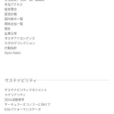
本社アクセス
経営理念
経営計画
国内拠点一覧
関係会社一覧
歴史
企業沿革
オカダアイヨングッズ
カタログコレクション
行動指針
Aiyon News
サステナビリティ
サステナビリティマネジメント
マテリアリティ
SDGs活動事例
サーキュラーエコノミーに向けて
ESGパフォーマンスデータ