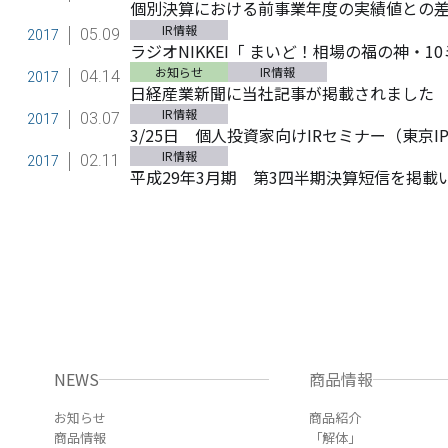
個別決算における前事業年度の実績値との
IR情報
05.09
2017
ラジオNIKKEI「 まいど！相場の福の神・
お知らせ
IR情報
04.14
2017
日経産業新聞に当社記事が掲載されました
IR情報
03.07
2017
3/25日 個人投資家向けIRセミナー（東京
IR情報
02.11
2017
平成29年3月期 第3四半期決算短信を掲載
NEWS
商品情報
お知らせ
商品紹介
商品情報
「解体」