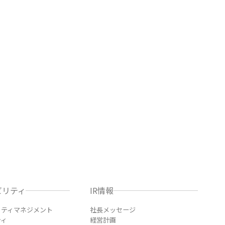
ビリティ
IR情報
リティマネジメント
社長メッセージ
ティ
経営計画