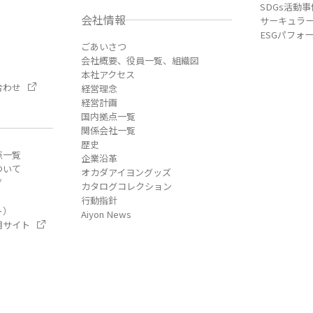
SDGs活動事
会社情報
サーキュラ
ESGパフォ
ごあいさつ
会社概要、役員一覧、組織図
本社アクセス
合わせ
経営理念
経営計画
国内拠点一覧
関係会社一覧
歴史
点一覧
企業沿革
ついて
オカダアイヨングッズ
グ
カタログコレクション
行動指針
ト）
Aiyon News
用サイト