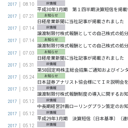
IR情報
08.10
2017
平成30年3月期 第１四半期決算短信を掲
お知らせ
07.21
2017
日経産業新聞に当社記事が掲載されました
IR情報
07.14
2017
譲渡制限付株式報酬としての自己株式の処
お知らせ
07.14
2017
譲渡制限付株式報酬としての自己株式の処
お知らせ
07.03
2017
日経産業新聞に当社記事が掲載されました
IR情報
05.31
2017
第58回定時株主総会招集ご通知およびイン
お知らせ
05.24
2017
日本証券アナリスト協会様にてＩＲ説明会
IR情報
05.12
2017
譲渡制限付株式報酬制度の導入に関するお
IR情報
05.12
2017
中長期経営計画ローリングプラン策定のお
IR情報
05.12
2017
平成29年3月期 決算短信〔日本基準〕（連
IR情報
05.12
2017