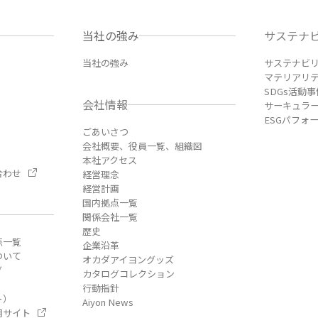
当社の強み
サステナ
当社の強み
サステナビ
マテリアリ
SDGs活動事
会社情報
サーキュラ
ESGパフォ
ごあいさつ
会社概要、役員一覧、組織図
本社アクセス
合わせ
経営理念
経営計画
国内拠点一覧
関係会社一覧
歴史
点一覧
企業沿革
ついて
オカダアイヨングッズ
グ
カタログコレクション
行動指針
ト）
Aiyon News
用サイト