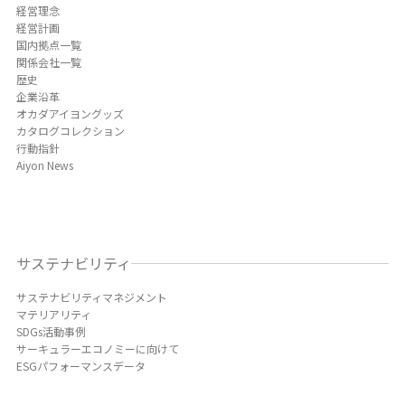
経営理念
経営計画
国内拠点一覧
関係会社一覧
歴史
企業沿革
オカダアイヨングッズ
カタログコレクション
行動指針
Aiyon News
サステナビリティ
サステナビリティマネジメント
マテリアリティ
SDGs活動事例
サーキュラーエコノミーに向けて
ESGパフォーマンスデータ