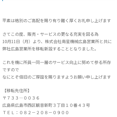
平素は格別のご高配を賜り有り難く厚くお礼申し上げます
さてこの度、販売・サービスの更なる充実を図る為
10月11日（月）より、株式会社南星機械広島営業所と共に
弊社広島営業所を移転新設することとなりました。
これを機に所員一同一層のサービス向上に努めて参る所存
ですので
なにとぞ倍旧のご厚誼を賜りますようお願い申し上げます
【移転先住所】
〒７３３―００３６
広島県広島市西区観音新町３丁目１０番４３号
ＴＥＬ：０８２－２０８－０９００