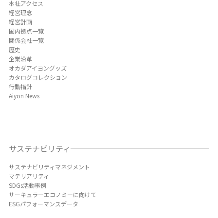
本社アクセス
経営理念
経営計画
国内拠点一覧
関係会社一覧
歴史
企業沿革
オカダアイヨングッズ
カタログコレクション
行動指針
Aiyon News
サステナビリティ
サステナビリティマネジメント
マテリアリティ
SDGs活動事例
サーキュラーエコノミーに向けて
ESGパフォーマンスデータ