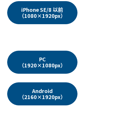
iPhone SE/8 以前
（1080×1920px）
PC
（1920×1080px）
Android
（2160×1920px）