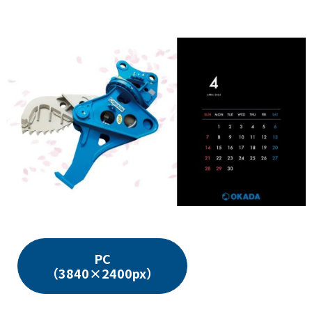
PC
（3840×2400px）