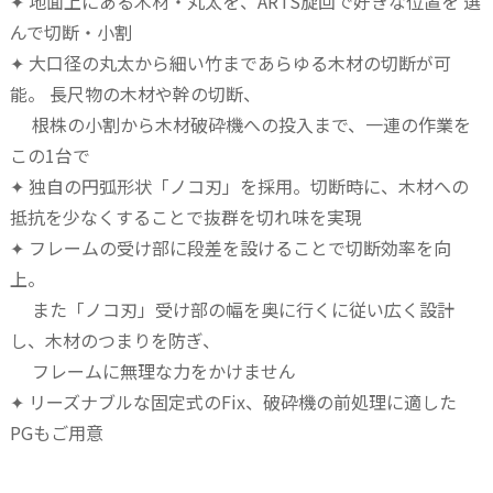
✦ 地面上にある木材・丸太を、ARTS旋回で好きな位置を 選
んで切断・小割
✦ 大口径の丸太から細い竹まであらゆる木材の切断が可
能。 長尺物の木材や幹の切断、
根株の小割から木材破砕機への投入まで、一連の作業を
この1台で
✦ 独自の円弧形状「ノコ刃」を採用。切断時に、木材への
抵抗を少なくすることで抜群を切れ味を実現
✦ フレームの受け部に段差を設けることで切断効率を向
上。
また「ノコ刃」受け部の幅を奥に行くに従い広く設計
し、木材のつまりを防ぎ、
フレームに無理な力をかけません
✦ リーズナブルな固定式のFix、破砕機の前処理に適した
PGもご用意